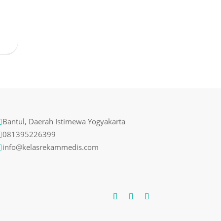
Bantul, Daerah Istimewa Yogyakarta

081395226399

info@kelasrekammedis.com
