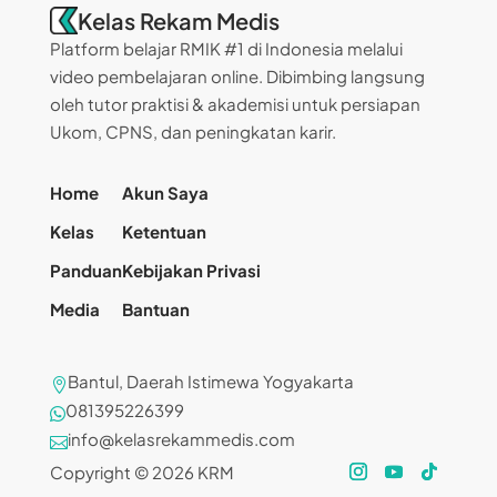
Kelas Rekam Medis
Platform belajar RMIK #1 di Indonesia melalui
video pembelajaran online. Dibimbing langsung
oleh tutor praktisi & akademisi untuk persiapan
Ukom, CPNS, dan peningkatan karir.
Home
Akun Saya
Kelas
Ketentuan
Panduan
Kebijakan Privasi
Media
Bantuan
Bantul, Daerah Istimewa Yogyakarta

081395226399

info@kelasrekammedis.com

Copyright © 2026 KRM