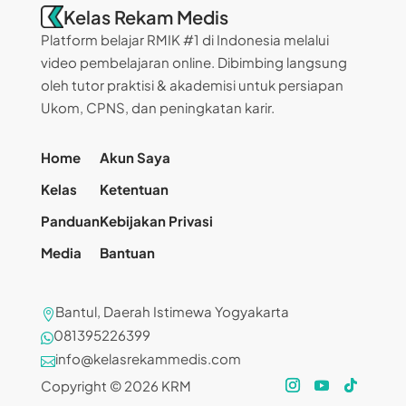
Kelas Rekam Medis
Platform belajar RMIK #1 di Indonesia melalui
video pembelajaran online. Dibimbing langsung
oleh tutor praktisi & akademisi untuk persiapan
Ukom, CPNS, dan peningkatan karir.
Home
Akun Saya
Kelas
Ketentuan
Panduan
Kebijakan Privasi
Media
Bantuan
Bantul, Daerah Istimewa Yogyakarta

081395226399

info@kelasrekammedis.com

Copyright © 2026 KRM