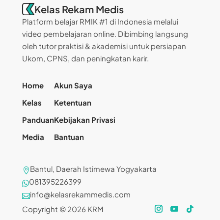
Kelas Rekam Medis
Platform belajar RMIK #1 di Indonesia melalui
video pembelajaran online. Dibimbing langsung
oleh tutor praktisi & akademisi untuk persiapan
Ukom, CPNS, dan peningkatan karir.
Home
Akun Saya
Kelas
Ketentuan
Panduan
Kebijakan Privasi
Media
Bantuan
Bantul, Daerah Istimewa Yogyakarta

081395226399

info@kelasrekammedis.com

Copyright © 2026 KRM