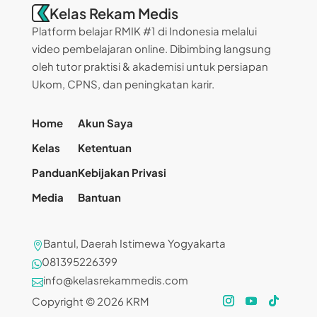
Kelas Rekam Medis
Platform belajar RMIK #1 di Indonesia melalui
video pembelajaran online. Dibimbing langsung
oleh tutor praktisi & akademisi untuk persiapan
Ukom, CPNS, dan peningkatan karir.
Home
Akun Saya
Kelas
Ketentuan
Panduan
Kebijakan Privasi
Media
Bantuan
Bantul, Daerah Istimewa Yogyakarta

081395226399

info@kelasrekammedis.com

Copyright © 2026 KRM