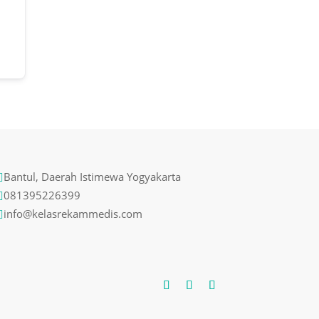
Bantul, Daerah Istimewa Yogyakarta

081395226399

info@kelasrekammedis.com
