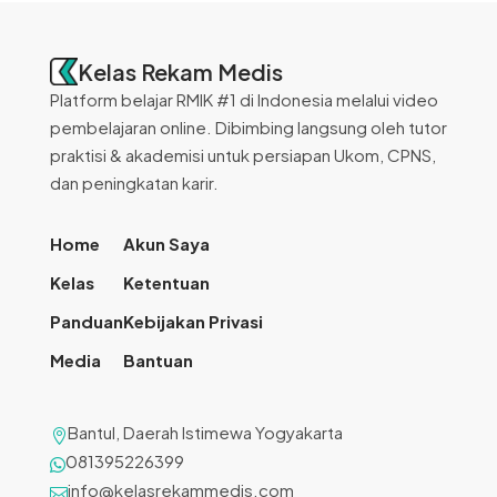
Kelas Rekam Medis
Platform belajar RMIK #1 di Indonesia melalui video
pembelajaran online. Dibimbing langsung oleh tutor
praktisi & akademisi untuk persiapan Ukom, CPNS,
dan peningkatan karir.
Home
Akun Saya
Kelas
Ketentuan
Panduan
Kebijakan Privasi
Media
Bantuan
Bantul, Daerah Istimewa Yogyakarta

081395226399

info@kelasrekammedis.com
