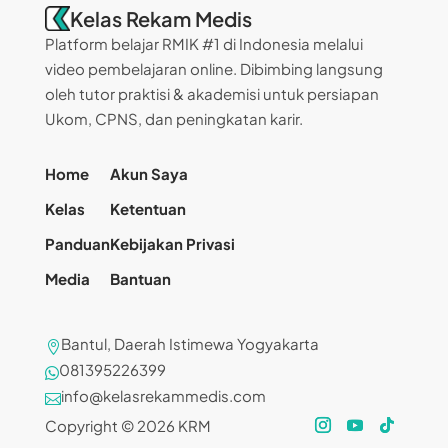
Kelas Rekam Medis
Platform belajar RMIK #1 di Indonesia melalui
video pembelajaran online. Dibimbing langsung
oleh tutor praktisi & akademisi untuk persiapan
Ukom, CPNS, dan peningkatan karir.
Home
Akun Saya
Kelas
Ketentuan
Panduan
Kebijakan Privasi
Media
Bantuan
Bantul, Daerah Istimewa Yogyakarta

081395226399

info@kelasrekammedis.com

Copyright © 2026 KRM