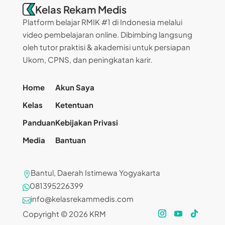
Kelas Rekam Medis
Platform belajar RMIK #1 di Indonesia melalui
video pembelajaran online. Dibimbing langsung
oleh tutor praktisi & akademisi untuk persiapan
Ukom, CPNS, dan peningkatan karir.
Home
Akun Saya
Kelas
Ketentuan
Panduan
Kebijakan Privasi
Media
Bantuan
Bantul, Daerah Istimewa Yogyakarta

081395226399

info@kelasrekammedis.com

Copyright © 2026 KRM