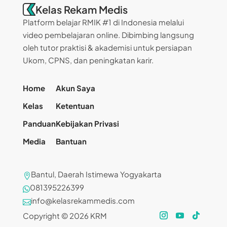
Kelas Rekam Medis
Platform belajar RMIK #1 di Indonesia melalui
video pembelajaran online. Dibimbing langsung
oleh tutor praktisi & akademisi untuk persiapan
Ukom, CPNS, dan peningkatan karir.
Home
Akun Saya
Kelas
Ketentuan
Panduan
Kebijakan Privasi
Media
Bantuan
Bantul, Daerah Istimewa Yogyakarta

081395226399

info@kelasrekammedis.com

Copyright © 2026 KRM