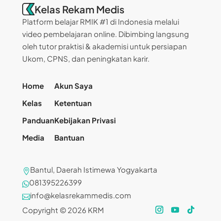
Kelas Rekam Medis
Platform belajar RMIK #1 di Indonesia melalui
video pembelajaran online. Dibimbing langsung
oleh tutor praktisi & akademisi untuk persiapan
Ukom, CPNS, dan peningkatan karir.
Home
Akun Saya
Kelas
Ketentuan
Panduan
Kebijakan Privasi
Media
Bantuan
Bantul, Daerah Istimewa Yogyakarta

081395226399

info@kelasrekammedis.com

Copyright © 2026 KRM