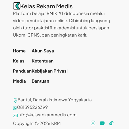
Kelas Rekam Medis
Platform belajar RMIK #1 di Indonesia melalui
video pembelajaran online. Dibimbing langsung
oleh tutor praktisi & akademisi untuk persiapan
Ukom, CPNS, dan peningkatan karir.
Home
Akun Saya
Kelas
Ketentuan
Panduan
Kebijakan Privasi
Media
Bantuan
Bantul, Daerah Istimewa Yogyakarta

081395226399

info@kelasrekammedis.com

Copyright © 2026 KRM