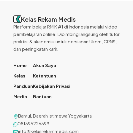
Kelas Rekam Medis
Platform belajar RMIK #1 di Indonesia melalui video
pembelajaran online. Dibimbing langsung oleh tutor
praktisi & akademisi untuk persiapan Ukom, CPNS,
dan peningkatan karir.
Home
Akun Saya
Kelas
Ketentuan
Panduan
Kebijakan Privasi
Media
Bantuan
Bantul, Daerah Istimewa Yogyakarta

081395226399

info@kelasrekammedis.com
