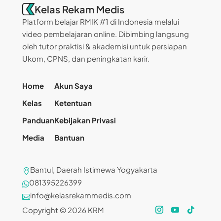
Kelas Rekam Medis
Platform belajar RMIK #1 di Indonesia melalui
video pembelajaran online. Dibimbing langsung
oleh tutor praktisi & akademisi untuk persiapan
Ukom, CPNS, dan peningkatan karir.
Home
Akun Saya
Kelas
Ketentuan
Panduan
Kebijakan Privasi
Media
Bantuan
Bantul, Daerah Istimewa Yogyakarta

081395226399

info@kelasrekammedis.com

Copyright © 2026 KRM