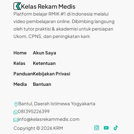
Kelas Rekam Medis
Platform belajar RMIK #1 di Indonesia melalui
video pembelajaran online. Dibimbing langsung
oleh tutor praktisi & akademisi untuk persiapan
Ukom, CPNS, dan peningkatan karir.
Home
Akun Saya
Kelas
Ketentuan
Panduan
Kebijakan Privasi
Media
Bantuan
Bantul, Daerah Istimewa Yogyakarta

081395226399

info@kelasrekammedis.com

Copyright © 2026 KRM