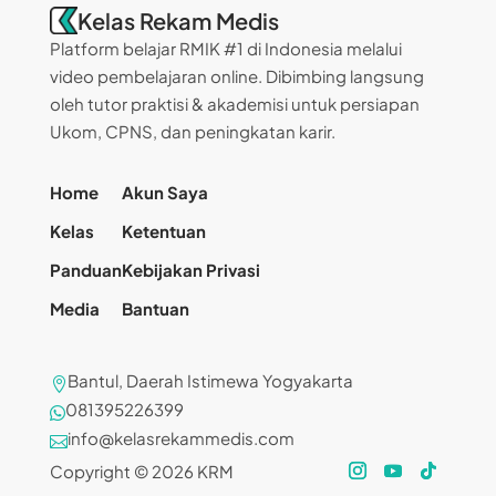
Kelas Rekam Medis
Platform belajar RMIK #1 di Indonesia melalui
video pembelajaran online. Dibimbing langsung
oleh tutor praktisi & akademisi untuk persiapan
Ukom, CPNS, dan peningkatan karir.
Home
Akun Saya
Kelas
Ketentuan
Panduan
Kebijakan Privasi
Media
Bantuan
Bantul, Daerah Istimewa Yogyakarta

081395226399

info@kelasrekammedis.com

Copyright © 2026 KRM