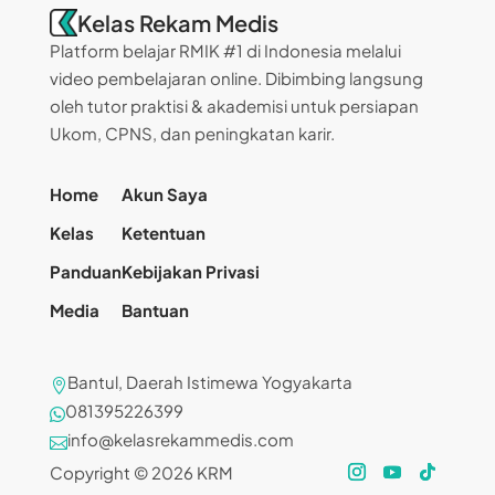
Kelas Rekam Medis
Platform belajar RMIK #1 di Indonesia melalui
video pembelajaran online. Dibimbing langsung
oleh tutor praktisi & akademisi untuk persiapan
Ukom, CPNS, dan peningkatan karir.
Home
Akun Saya
Kelas
Ketentuan
Panduan
Kebijakan Privasi
Media
Bantuan
Bantul, Daerah Istimewa Yogyakarta

081395226399

info@kelasrekammedis.com

Copyright © 2026 KRM