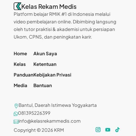
Kelas Rekam Medis
Platform belajar RMIK #1 di Indonesia melalui
video pembelajaran online. Dibimbing langsung
oleh tutor praktisi & akademisi untuk persiapan
Ukom, CPNS, dan peningkatan karir.
Home
Akun Saya
Kelas
Ketentuan
Panduan
Kebijakan Privasi
Media
Bantuan
Bantul, Daerah Istimewa Yogyakarta

081395226399

info@kelasrekammedis.com

Copyright © 2026 KRM