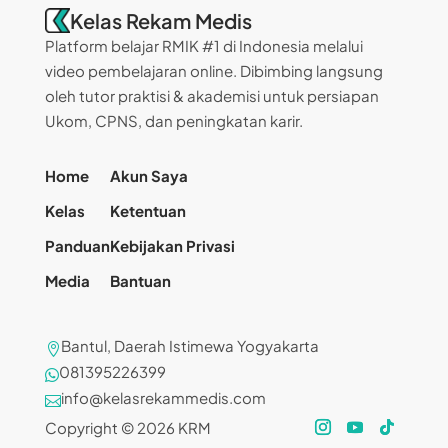
Kelas Rekam Medis
Platform belajar RMIK #1 di Indonesia melalui
video pembelajaran online. Dibimbing langsung
oleh tutor praktisi & akademisi untuk persiapan
Ukom, CPNS, dan peningkatan karir.
Home
Akun Saya
Kelas
Ketentuan
Panduan
Kebijakan Privasi
Media
Bantuan
Bantul, Daerah Istimewa Yogyakarta

081395226399

info@kelasrekammedis.com

Copyright © 2026 KRM