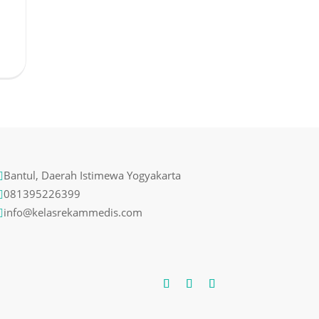
Bantul, Daerah Istimewa Yogyakarta

081395226399

info@kelasrekammedis.com
