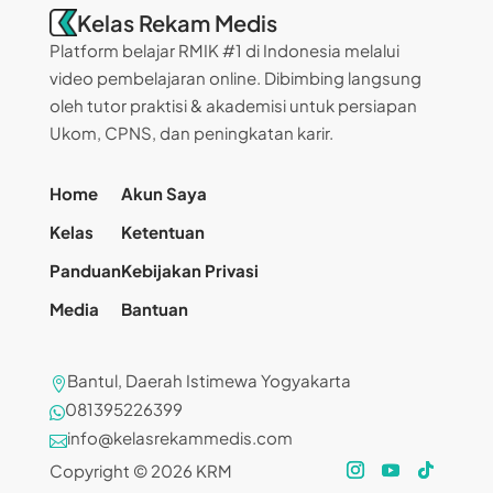
Kelas Rekam Medis
Platform belajar RMIK #1 di Indonesia melalui
video pembelajaran online. Dibimbing langsung
oleh tutor praktisi & akademisi untuk persiapan
Ukom, CPNS, dan peningkatan karir.
Home
Akun Saya
Kelas
Ketentuan
Panduan
Kebijakan Privasi
Media
Bantuan
Bantul, Daerah Istimewa Yogyakarta

081395226399

info@kelasrekammedis.com

Copyright © 2026 KRM