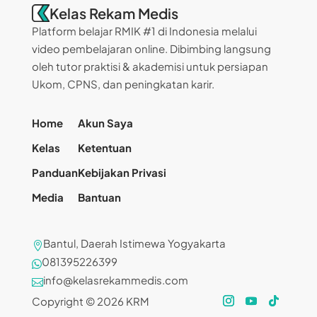
Kelas Rekam Medis
Platform belajar RMIK #1 di Indonesia melalui
video pembelajaran online. Dibimbing langsung
oleh tutor praktisi & akademisi untuk persiapan
Ukom, CPNS, dan peningkatan karir.
Home
Akun Saya
Kelas
Ketentuan
Panduan
Kebijakan Privasi
Media
Bantuan
Bantul, Daerah Istimewa Yogyakarta

081395226399

info@kelasrekammedis.com

Copyright © 2026 KRM